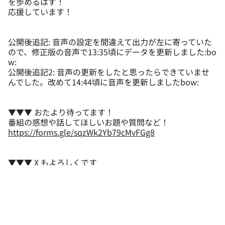
を歩めるはず！
応援しています！
公開後追記: 音声の設定を間違えて出力が左に寄っていた
ので、修正版の音声で13:35頃にデータを更新しました:bo
w:
公開後追記2: 音声の更新をしたと思ったらできていませ
んでした。改めて14:44頃に音声を更新しましたbow:
▼▼▼ おたより待ってます！
https://forms.gle/sqzWk2Yb79cMvFGg8
▼▼▼ X もよろしくです
https://twitter.com/TorioIt
See Privacy Policy at
https://art19.com/privacy
and Cali
fornia Privacy Notice at
https://art19.com/privacy#do-n