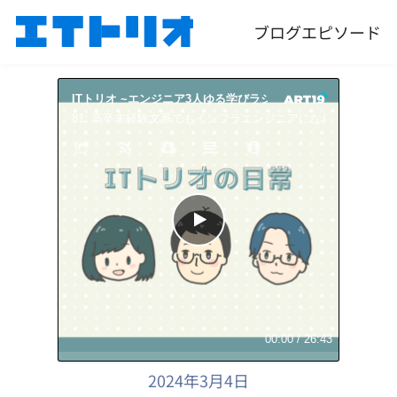
ブログ
エピソード
ITトリオ ~エンジニア3人ゆる学びラジオ~
ITトリオ 
81: 高卒未経験文系でもインフラエンジニアになれますか？
00:00
/
26:43
2024年3月4日