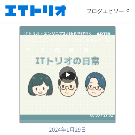
ブログ
エピソード
ITトリオ ~エンジニア3人ゆる学びラジオ~
ITトリオ 
75: エンジニアやデザイナーのポッドキャストまとめを作りました
00:00
/
27:02
2024年1月29日