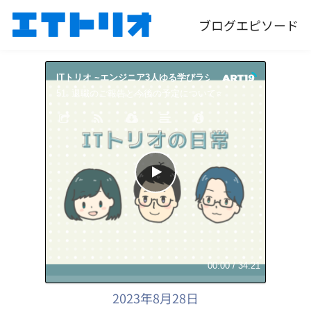
ブログ
エピソード
ITトリオ ~エンジニア3人ゆる学びラジオ~
ITトリオ 
51: 退職のご報告と今後の予定について⭐️
51: 退職の
00:00
/
34:21
2023年8月28日