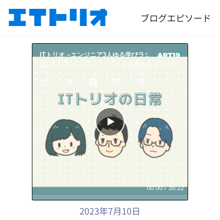
ブログ
エピソード
ITトリオ ~エンジニア3人ゆる学びラジオ~
ITトリオ 
44: データベースエンジニアで就職目指すのってどうでしょう
00:00
/
35:22
2023年7月10日