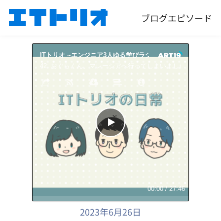
ブログ
エピソード
ITトリオ ~エンジニア3人ゆる学びラジオ~
ITトリオ 
42: おぐらくん、マレーシアへ行ってしまいました。【前編】
00:00
/
27:46
2023年6月26日