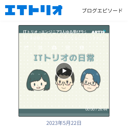
ブログ
エピソード
ITトリオ ~エンジニア3人ゆる学びラジオ~
ITトリオ 
37: 未経験からエンジニアになるにはどうすればいいんでしょ
00:00
/
26:44
2023年5月22日