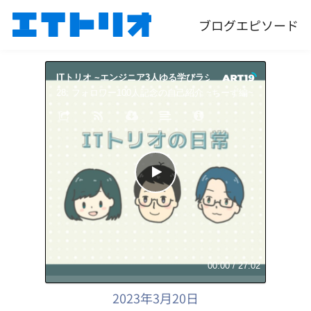
ブログ
エピソード
ITトリオ ~エンジニア3人ゆる学びラジオ~
ITトリオ 
28: フォロワー100人記念の自己紹介 ~ちーず編~
28:
00:00
/
27:02
2023年3月20日