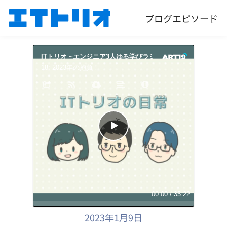
ブログ
エピソード
ITトリオ ~エンジニア3人ゆる学びラジオ~
ITトリオ 
18: 2023年の抱負！
00:00
/
35:22
2023年1月9日